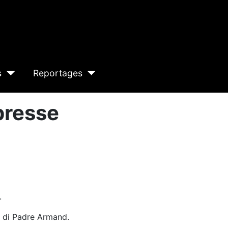
s
Reportages
presse
.
ro di Padre Armand.